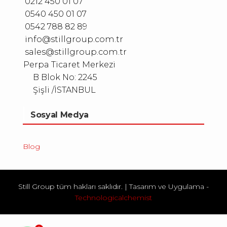
0212 450 01 07
0540 450 01 07
0542 788 82 89
info@stillgroup.com.tr
sales@stillgroup.com.tr
Perpa Ticaret Merkezi
B Blok No: 2245
Şişli /İSTANBUL
Sosyal Medya
Blog
Still Group tüm hakları saklıdır.
|
Tasarım ve Uygulama -
Technologicalchemist