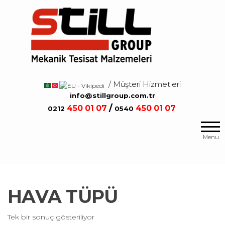
Salta
e
vai
al
contenuto
/ Müşteri Hizmetleri
/
info@stillgroup.com.tr
/
450
01 07
450
01 07
0212
0540
Mekanik
Still
Tesisat
Group
Menu
Malzemeleri
HAVA TÜPÜ
Tek bir sonuç gösteriliyor