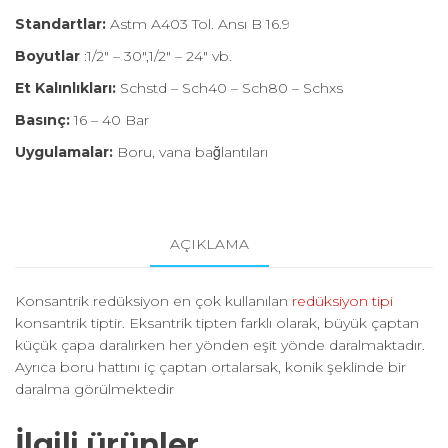
Standartlar:
Astm A403 Tol. Ansı B 16.9
Boyutlar
:1/2″ – 30″,1/2″ – 24″ vb.
Et Kalınlıkları:
Schstd – Sch40 – Sch80 – Schxs
Basınç:
16 – 40 Bar
Uygulamalar:
Boru, vana bağlantıları
AÇIKLAMA
Konsantrik redüksiyon en çok kullanılan
redüksiyon tipi
konsantrik tiptir. Eksantrik tipten farklı olarak, büyük çaptan
küçük çapa daralırken her yönden eşit yönde daralmaktadır.
Ayrıca boru hattını iç çaptan ortalarsak, konik şeklinde bir
daralma görülmektedir
İlgili ürünler