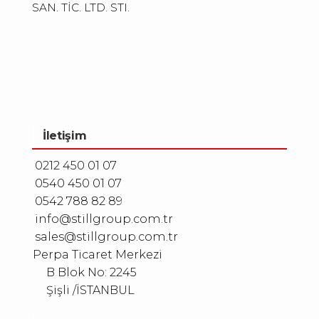
SAN. TİC. LTD. STI.
İletişim
0212 450 01 07
0540 450 01 07
0542 788 82 89
info@stillgroup.com.tr
sales@stillgroup.com.tr
Perpa Ticaret Merkezi
B Blok No: 2245
Şişli /İSTANBUL