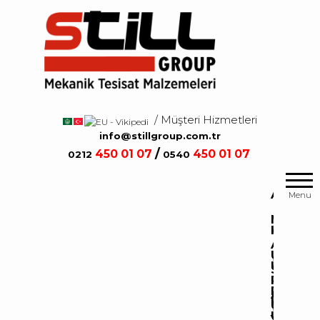
Salta
e
vai
al
contenuto
/ Müşteri Hizmetleri
/
info@stillgroup.com.tr
/
450
01 07
450
01 07
0212
0540
Mekanik
Still
Tesisat
Group
A
Menu
Malzemeleri
N
K
A
U
Ü
S
R
R
A
K
U
Ü
Y