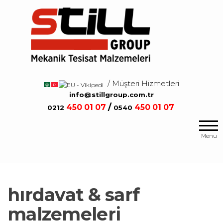
Salta
e
vai
al
contenuto
/ Müşteri Hizmetleri
/
info@stillgroup.com.tr
/
450
01 07
450
01 07
0212
0540
Mekanik
Still
Tesisat
Group
Menu
Malzemeleri
hırdavat & sarf
malzemeleri