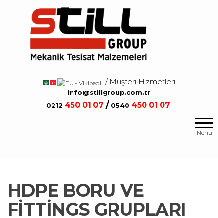
Salta
e
vai
al
contenuto
/ Müşteri Hizmetleri
/
info@stillgroup.com.tr
/
450
01 07
450
01 07
0212
0540
Mekanik
Still
Tesisat
Group
Menu
Malzemeleri
HDPE BORU VE
FİTTİNGS GRUPLARI