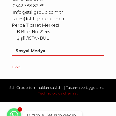
0542 788 82 89
info@stillgroup.com.tr
sales@stillgroup.com.tr
Perpa Ticaret Merkezi
B Blok No: 2245
Şişli /İSTANBUL
Sosyal Medya
Blog
Still Group tüm hakları saklıdır.
|
Tasarım ve Uygulama -
Technologicalchemist
2
Bizimle iletişim geçin...