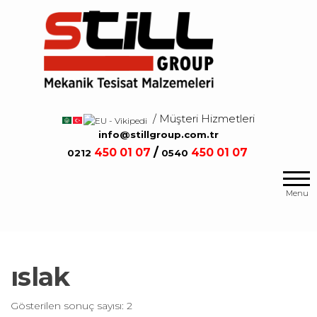
Salta
e
vai
al
contenuto
/ Müşteri Hizmetleri
/
info@stillgroup.com.tr
/
450
01 07
450
01 07
0212
0540
Mekanik
Still
Tesisat
Group
Menu
Malzemeleri
ıslak
Gösterilen sonuç sayısı: 2