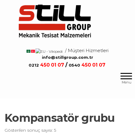
Salta
e
vai
al
contenuto
/ Müşteri Hizmetleri
/
info@stillgroup.com.tr
/
450
01 07
450
01 07
0212
0540
Mekanik
Still
Tesisat
Group
Menu
Malzemeleri
Kompansatör grubu
Gösterilen sonuç sayısı: 5