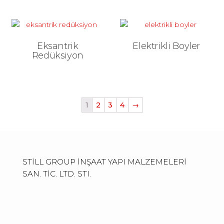
Eksantrik
Elektrikli Boyler
Redüksiyon
1
2
3
4
→
STİLL GROUP İNŞAAT YAPI MALZEMELERİ
SAN. TİC. LTD. STI.