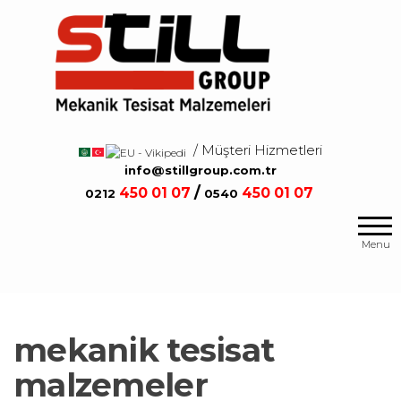
Salta
e
vai
al
contenuto
/ Müşteri Hizmetleri
/
info@stillgroup.com.tr
/
450
01 07
450
01 07
0212
0540
Mekanik
Still
Tesisat
Group
Menu
Malzemeleri
mekanik tesisat
malzemeler