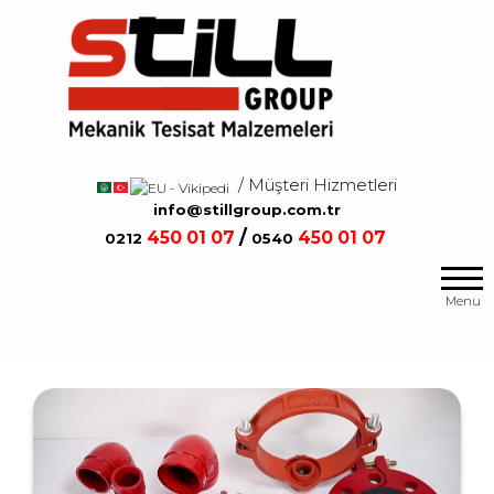
Salta
e
vai
al
contenuto
/ Müşteri Hizmetleri
/
info@stillgroup.com.tr
/
450
01 07
450
01 07
0212
0540
Mekanik
Still
Tesisat
Group
Menu
Malzemeleri