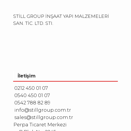
STİLL GROUP İNŞAAT YAPI MALZEMELERİ
SAN. TİC. LTD. STI.
İletişim
0212 450 01 07
0540 450 01 07
0542 788 82 89
info@stillgroup.com.tr
sales@stillgroup.com.tr
Perpa Ticaret Merkezi