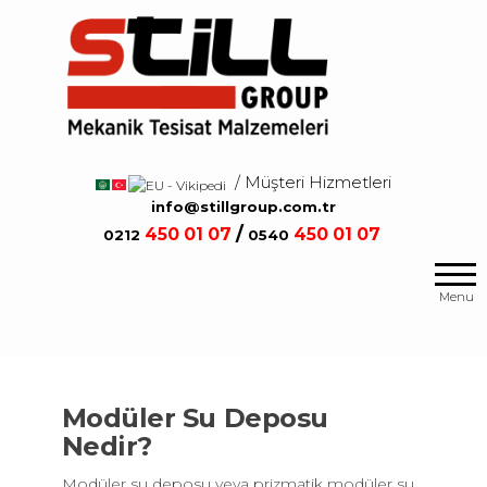
Salta
e
vai
al
contenuto
/ Müşteri Hizmetleri
/
info@stillgroup.com.tr
/
450
01 07
450
01 07
0212
0540
Mekanik
Still
Tesisat
Group
Menu
Malzemeleri
Modüler Su Deposu
Nedir?
Modüler su deposu veya prizmatik modüler su