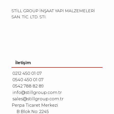
STİLL GROUP İNŞAAT YAPI MALZEMELERİ
SAN. TİC. LTD. STI.
İletişim
0212 450 01 07
0540 450 01 07
0542 788 82 89
info@stillgroup.com.tr
sales@stillgroup.com.tr
Perpa Ticaret Merkezi
B Blok No: 2245